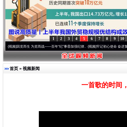
1
2
3
4
5
6
7
8
9
10
因党而生 为党而战——百年“纪”事⑧加强纪律..
·[视频]
牢记初心使命 奋进复兴征程丨“转
首页
»
视频新闻
一首歌的时间，