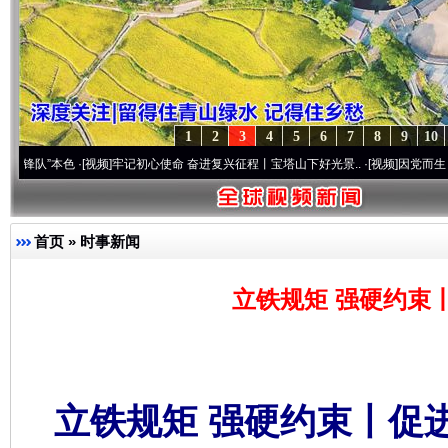
1
2
3
4
5
6
7
8
9
10
本色
·[视频]
牢记初心使命 奋进复兴征程丨宝塔山下好光景..
·[视频]
因党而生 为党而战——
首页
»
时事新闻
立铁规矩 强硬约束
立铁规矩 强硬约束丨促