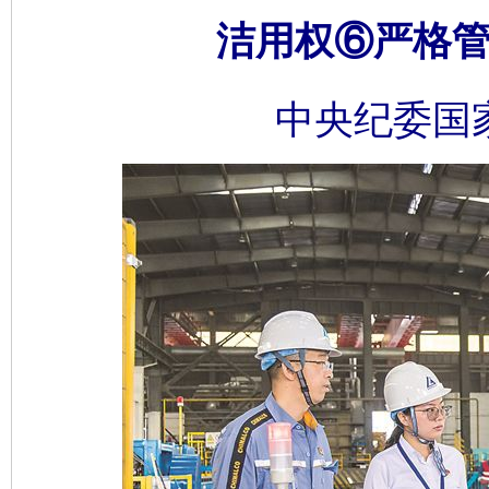
洁用权⑥严格管
中央纪委国