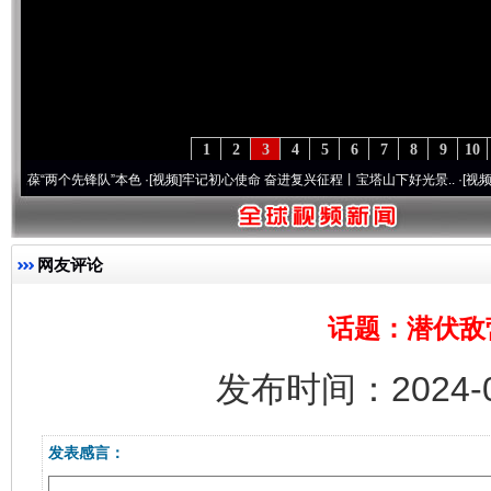
1
2
3
4
5
6
7
8
9
10
两个先锋队”本色
·[视频]
牢记初心使命 奋进复兴征程丨宝塔山下好光景..
·[视频]
因党而生
网友评论
话题：潜伏敌
发布时间：2024-0
发表感言：