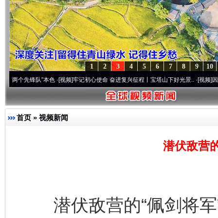
1
2
3
4
5
6
7
8
9
10
先锋队”本色
·[视频]
牢记初心使命 奋进复兴征程丨宝塔山下好光景..
·[视频]
因党而生 为
首页
»
视频新闻
潜伏敌营的
潜伏敌营的“佩剑将军