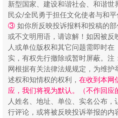
新型国家、建设和谐社会、和谐世界
民众/全民勇于担任文化使者与和
③
如你所反映投诉报料和投稿的部
或不文明用语，请谅解！如因被反
漫山遍野的桃花与雪山、麦地、白藏房
除了
人或单位版权和其它问题需即时在
实，有权先行撤除或暂时屏蔽。注
网根据有关法律法规规定，为维护
述权和知情权的权利，
在收到本网
应，我们将视为默认。（不作回应
人姓名、地址、单位、实名公布，让
招工难、用工荒背后
行评论，或将被反映投诉举报的内