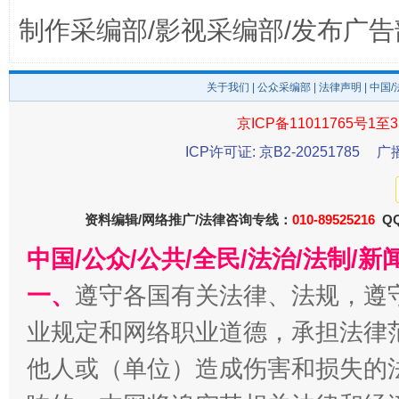
制作采编部/影视采编部/发布广告
这是一记警钟！
谢
关于我们
|
公众采编部
|
法律声明
| 中国
京ICP备11011765号1至3
ICP许可证: 京B2-20251785
广
资料编辑/网络推广/法律咨询专线：
010-89525216
QQ
中国/公众/公共/全民/法治/法制/
一、
遵守各国有关法律、法规，遵
今
在谋一域中谋全局
业规定和网络职业道德，承担法律
他人或（单位）造成伤害和损失的